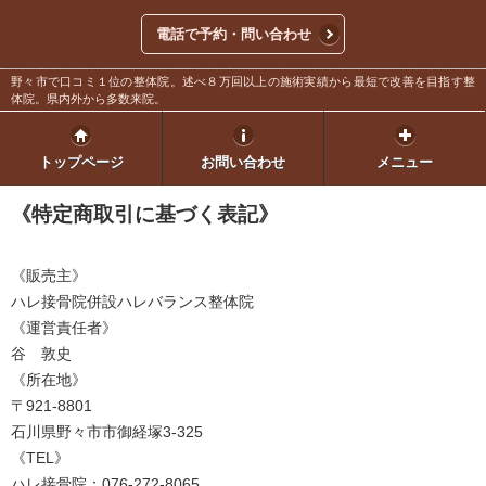
電話で予約・問い合わせ
野々市で口コミ１位の整体院。述べ８万回以上の施術実績から最短で改善を目指す整
体院。県内外から多数来院。
トップページ
お問い合わせ
メニュー
《特定商取引に基づく表記》
《販売主》
ハレ接骨院併設ハレバランス整体院
《運営責任者》
谷 敦史
《所在地》
〒921-8801
石川県野々市市御経塚3-325
《TEL》
ハレ接骨院：076-272-8065