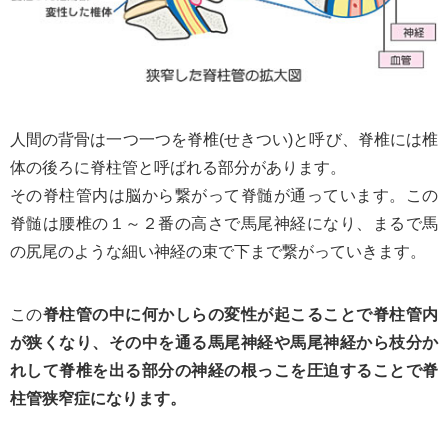
人間の背骨は一つ一つを脊椎(せきつい)と呼び、脊椎には椎
体の後ろに脊柱管と呼ばれる部分があります。
その脊柱管内は脳から繋がって脊髄が通っています。この
脊髄は腰椎の１～２番の高さで馬尾神経になり、まるで馬
の尻尾のような細い神経の束で下まで繋がっていきます。
この
脊柱管の中に何かしらの変性が起こることで脊柱管内
が狭くなり、その中を通る馬尾神経や馬尾神経から枝分か
れして脊椎を出る部分の神経の根っこを圧迫することで脊
柱管狭窄症になります。