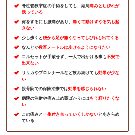
脊柱管狭窄症の手術をしても、結局
痛みとしびれが
残っている
何をするにも腰痛があり、
痛くて動けずやる気も起
きない
少し歩くと
腰から足が痛くなってしびれも出てくる
なんとか
数百メートルは歩けるようになりたい
コルセットが手放せず、一人で出かける事も
不安で
出来ない
リリカやプロレナールなど飲み続けても
効果が少な
い
接骨院での保険治療では
効果を感じられない
病院の注射や痛み止め薬ばかりには
もう頼りたくな
い
この痛みと
一生付き合っていくしかない
とあきらめ
ている