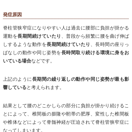
発症原因
脊柱管狭窄症になりやすい人は過去に腰部に負担が掛かる
運動を
長期間続けていたり
、普段から頻繁に腰を曲げ伸ば
しするような動作を
長期間続けていたり
、長時間の座りっ
ぱなしの動作や同じ姿勢を
長時間取り続ける環境に身をお
いている場合
などです。
上記のように
長期間の繰り返しの動作や同じ姿勢が最も影
響している
と考えられます。
結果として腰のどこかしらの部分に負担が掛かり続けるこ
とによって、椎間板の膨隆や靭帯の肥厚、変性した椎間板
や椎体などによって脊髄神経が圧迫されて脊柱管狭窄症に
なってしまいます。