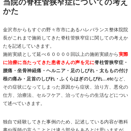
当院の脊柱管狭窄症についての考え
かた
金沢市からもすぐの野々市市にあるハレバランス整体院院
長がこれまで施術してきた脊柱管狭窄症に関しての考えか
たを記述していきます。
施術実績として延べ６００００回以上の施術実績から
実際
に治療に当たってきた患者さんの声を元に
脊柱管狭窄症・
腰痛・坐骨神経痛・ヘルニア・足のしびれ・太ももの付け
根の痛み・足首のしびれ・ふくらはぎのしびれ…etc
など、
その症状になってしまった原因から症状、治り方、悪化の
仕方、治療法、セルフケア、治ってからの生活などについ
て述べていきます。
独自で経験してきた事例のため、記述している内容が教科
書や医師の言うこととは違う部分もあるとは思いますが、