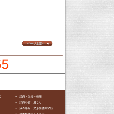
ページ上部へ
65
て
腰痛・坐骨神経痛
頭痛や首・肩こり
膝の痛み・変形性膝関節症