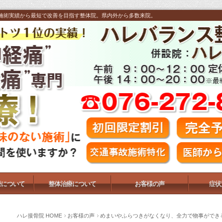
施術実績から最短で改善を目指す整体院。県内外から多数来院。
療について
整体治療について
お客様の声
症状
ハレ接骨院 HOME
お客様の声
めまいやふらつきがなくなり、全力で物事ができ