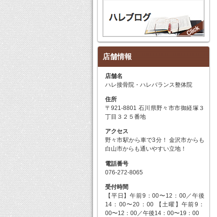
店舗情報
店舗名
ハレ接骨院・ハレバランス整体院
住所
〒921-8801 石川県野々市市御経塚３
丁目３２５番地
アクセス
野々市駅から車で3分！ 金沢市からも
白山市からも通いやすい立地！
電話番号
076-272-8065
受付時間
【平日】午前9：00〜12：00／午後
14：00〜20：00 【土曜】午前9：
00〜12：00／午後14：00〜19：00