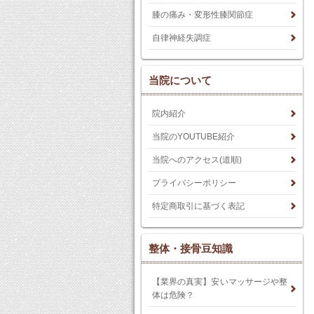
膝の痛み・変形性膝関節症
自律神経失調症
当院について
院内紹介
当院のYOUTUBE紹介
当院へのアクセス(道順)
プライバシーポリシー
特定商取引に基づく表記
整体・接骨豆知識
【業界の真実】安いマッサージや整
体は危険？