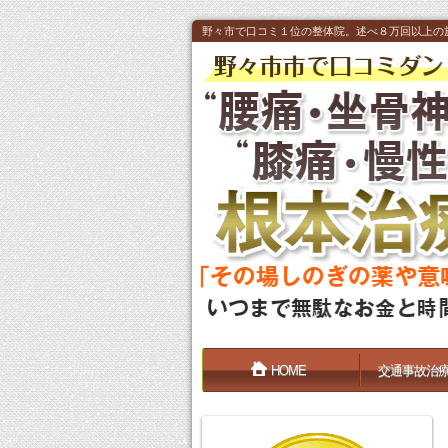
野々市で口コミ１位の整体院。述べ８万回以上の
HOME
交通事故治