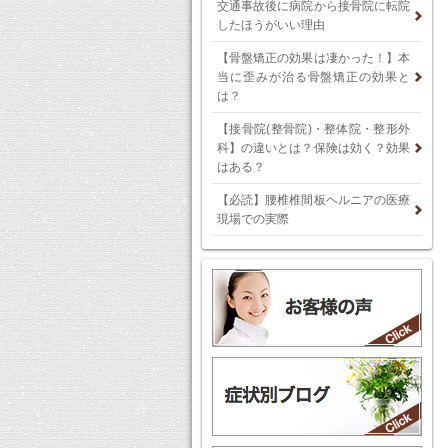
交通事故後に病院から接骨院に転院
したほうがいい理由
【骨盤矯正の効果は凄かった！】本
当に歪みが治る骨盤矯正の効果と
は？
【接骨院(整骨院)・整体院・整形外
科】の違いとは？保険は効く？効果
はある？
【必読】腰椎椎間板ヘルニアの医療
現場での実際