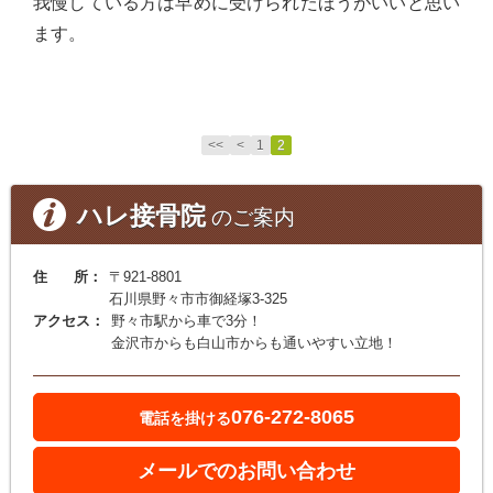
我慢している方は早めに受けられたほうがいいと思い
ます。
<<
<
1
2
ハレ接骨院
のご案内
住 所：
〒921-8801
石川県野々市市御経塚3-325
アクセス：
野々市駅から車で3分！
金沢市からも白山市からも通いやすい立地！
076-272-8065
電話を掛ける
メールでのお問い合わせ