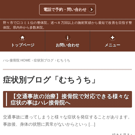
電話で予約・問い合わせ
野々市で口コミ１位の整体院。述べ８万回以上の施術実績から最短で改善を目指す整
体院。県内外から多数来院。
トップページ
お問い合わせ
メニュー
ハレ接骨院 HOME
症状別ブログ
むちうち
症状別ブログ「むちうち」
【交通事故の治療】接骨院で対応できる様々な
症状の事はハレ接骨院へ
交通事故に遭ってしまうと様々な症状を発症することがあります。
事故後、身体の状態に異常がないからといっ […]