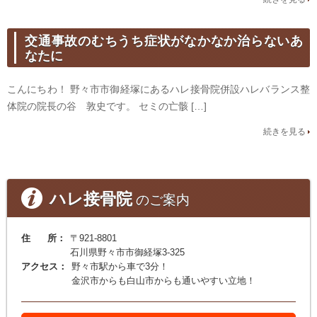
交通事故のむちうち症状がなかなか治らないあ
なたに
こんにちわ！ 野々市市御経塚にあるハレ接骨院併設ハレバランス整
体院の院長の谷 敦史です。 セミの亡骸 […]
続きを見る
ハレ接骨院
のご案内
住 所：
〒921-8801
石川県野々市市御経塚3-325
アクセス：
野々市駅から車で3分！
金沢市からも白山市からも通いやすい立地！