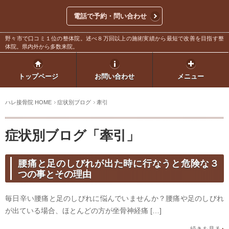
電話で予約・問い合わせ
野々市で口コミ１位の整体院。述べ８万回以上の施術実績から最短で改善を目指す整
体院。県内外から多数来院。
トップページ
お問い合わせ
メニュー
ハレ接骨院 HOME
症状別ブログ
牽引
症状別ブログ「牽引」
腰痛と足のしびれが出た時に行なうと危険な３
つの事とその理由
毎日辛い腰痛と足のしびれに悩んでいませんか？腰痛や足のしびれ
が出ている場合、ほとんどの方が坐骨神経痛 […]